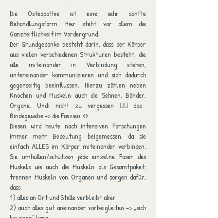
Die Osteopathie ist eine sehr sanfte
Behandlungsform. Hier steht vor allem die
Ganzheitlichkeit im Vordergrund.
Der Grundgedanke besteht darin, dass der Körper
aus vielen verschiedenen Strukturen besteht, die
alle miteinander in Verbindung stehen,
untereinander kommunizieren und sich dadurch
gegenseitig beeinflussen. Hierzu zählen neben
Knochen und Muskeln auch die Sehnen, Bänder,
Organe
.
Und: nicht zu vergessen 👆🏻das
Bindegewebe -> die Faszien ☺️
Diesen wird heute nach intensiven Forschungen
immer mehr Bedeutung beigemessen, da sie
einfach ALLES im Körper miteinander verbinden.
Sie umhüllen/schützen jede einzelne Faser des
Muskels
wie auch die Muskeln als Gesamtpaket;
trennen Muskeln von Organen und sorgen dafü
r,
dass
1) alles an Ort und Stelle verbleibt aber
2) auch alles gut aneinander vorbeigleiten -> „sich
bewegen“ kann.